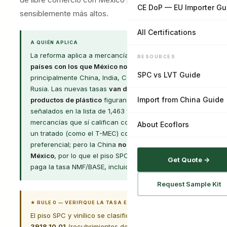
CE DoP — EU Importer Gu
sensiblemente más altos.
All Certifications
A QUIÉN APLICA
La reforma aplica a mercancías
originarias de
RESOURCES
países con los que México no tiene TLC vigente
—
SPC vs LVT Guide
principalmente China, India, Corea del Sur, Brasil y
Rusia. Las nuevas tasas
van del 5% al 50%
, y los
Import from China Guide
productos de plástico
figuran entre los sectores
señalados en la lista de 1,463 fracciones. Las
mercancías que sí califican como originarias bajo
About Ecoflors
un tratado (como el T-MEC) conservan su trato
preferencial; pero la China
no tiene TLC con
México
, por lo que el piso SPC/LVT de origen chino
Get Quote →
paga la tasa NMF/BASE, incluido el incremento.
Request Sample Kit
★ RULE 0 — VERIFIQUE LA TASA EXACTA, NO LA ESTIME
El piso SPC y vinílico se clasifica en la fracción
3918.10.01
(recubrimientos de plástico para pisos).