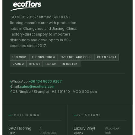
ISO 9001:2015-certified SPC & LVT
flooring manufacturer with production
hubs in Changzhou and Jiaxing, China.
Factory-direct supply to importers,
distributors and developers in 60+
countries since 2017.
ISO 9001
FLOORSCORE®
GREENGUARD GOLD
CE EN 14041
CARB 2
BFL-S1
REACH
INTERTEK
WhatsApp:
+86 134 8633 9267
Email:
sales@ecoflors.com
FOB Ningbo / Shanghai · HS 3918.10 · MOQ 800 sqm
SPC FLOORING
LVT & PLANK
SPC Flooring
Luxury Vinyl
All
Wood-look
Hub
thicknesses
Plank
hub