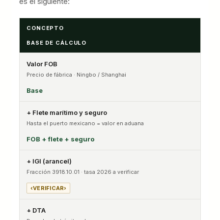
es el siguiente:
CONCEPTO
BASE DE CÁLCULO
Valor FOB
Precio de fábrica · Ningbo / Shanghai
Base
+ Flete marítimo y seguro
Hasta el puerto mexicano = valor en aduana
FOB + flete + seguro
+ IGI (arancel)
Fracción 3918.10.01 · tasa 2026 a verificar
‹VERIFICAR›
+ DTA