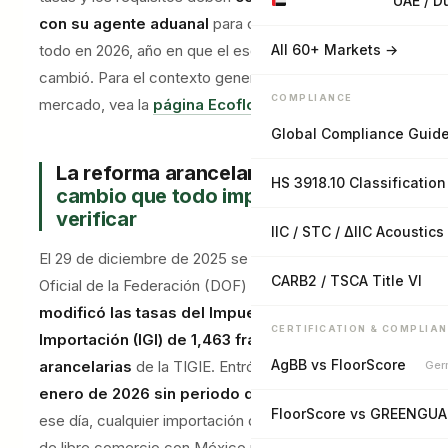
UAE / D
con su agente aduanal
para cada operación, sobre
todo en 2026, año en que el esquema arancelario
All 60+ Markets →
cambió. Para el contexto general del producto y el
COMPLIANCE
mercado, vea la
página Ecoflors para México
.
Global Compliance Guid
La reforma arancelaria de 2026:
el
HS 3918.10 Classification
cambio que todo importador debe
verificar
IIC / STC / ΔIIC Acoustics
El 29 de diciembre de 2025 se publicó en el Diario
CARB2 / TSCA Title VI
Oficial de la Federación (DOF) el decreto que
modificó las tasas del Impuesto General de
CERTIFICATION & COMPLIA
Importación (IGI) de 1,463 fracciones
AgBB vs FloorScore
arancelarias
de la TIGIE. Entró en vigor el
1 de
Ger
enero de 2026 sin periodo de transición
: desde
FloorScore vs GREENGU
ese día, cualquier importación de un país sin tratado
de libre comercio con México puede pagar aranceles