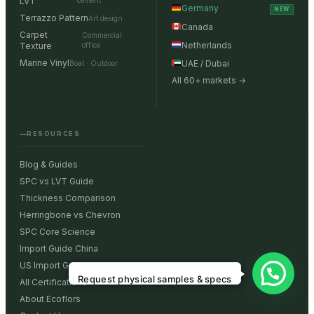
LVT
cement
Germany
NEW
Terrazzo Pattern
Art design
Canada
Carpet
Commercial
Netherlands
Texture
office
Marine Vinyl
UAE / Dubai
Boat · Outdoor
All 60+ markets →
RESOURCES
Blog & Guides
SPC vs LVT Guide
Thickness Comparison
Herringbone vs Chevron
SPC Core Science
Import Guide China
US Import Guide
Request physical samples & specs
All Certifications
About Ecoflors