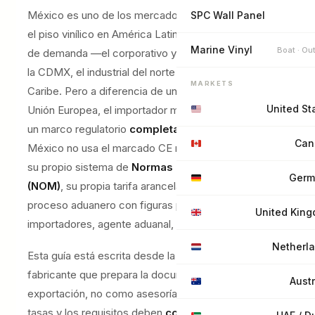
México es uno de los mercados más dinámicos para
SPC Wall Panel
el piso vinílico en América Latina, con tres motores
Marine Vinyl
Boat · Ou
de demanda —el corporativo y residencial de lujo de
la CDMX, el industrial del norte y la hotelería del
MARKETS
Caribe. Pero a diferencia de un importador en la
United St
Unión Europea, el importador mexicano se mueve en
un marco regulatorio
completamente distinto
:
Can
México no usa el marcado CE ni las normas EN. Usa
su propio sistema de
Normas Oficiales Mexicanas
Germ
(NOM)
, su propia tarifa arancelaria (TIGIE) y un
proceso aduanero con figuras propias —padrón de
United Kin
importadores, agente aduanal, pedimento.
Netherl
Esta guía está escrita desde la perspectiva del
fabricante que prepara la documentación de
Austr
exportación, no como asesoría fiscal ni aduanera. Las
tasas y los requisitos deben
confirmarse siempre