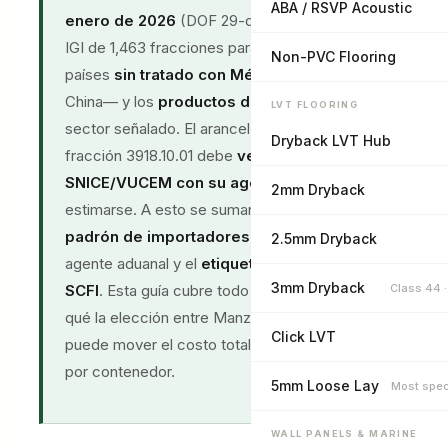
ABA / RSVP Acoustic
enero de 2026
(DOF 29-dic-2025) elevó el
IGI de 1,463 fracciones para mercancías de
Non-PVC Flooring
países
sin tratado con México
—incluida
China— y los
productos de plástico
son un
LVT FLOORING
sector señalado. El arancel exacto de la
Dryback LVT Hub
fracción 3918.10.01 debe
verificarse en
SNICE/VUCEM con su agente aduanal
, no
2mm Dryback
estimarse. A esto se suman el
IVA del 16%
, el
padrón de importadores
, el
pedimento
vía
2.5mm Dryback
agente aduanal y el
etiquetado NOM-050-
3mm Dryback
Class 44 
SCFI
. Esta guía cubre todo el proceso — y por
qué la elección entre Manzanillo y Veracruz
Click LVT
puede mover el costo total cientos de dólares
por contenedor.
5mm Loose Lay
Most spec
WALL PANELS & MARINE