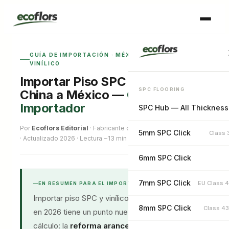
Skip
to
content
GUÍA DE IMPORTACIÓN · MÉXICO · PISO SPC Y
VINÍLICO
Importar Piso SPC y Vinílico de
SPC FLOORING
China a México —
Guía del
Importador
SPC Hub — All Thicknes
Por
Ecoflors Editorial
· Fabricante directo · Changzhou, China
5mm SPC Click
Class 
· Actualizado 2026 · Lectura ~13 min
6mm SPC Click
7mm SPC Click
EU Class 
EN RESUMEN PARA EL IMPORTADOR
Importar piso SPC y vinílico de China a México
8mm SPC Click
Class 4
en 2026 tiene un punto nuevo que cambia el
cálculo: la
reforma arancelaria del 1 de