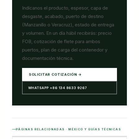
Indícanos el producto, espesor, capa de
desgaste, acabado, puerto de destino
(Manzanillo o Veracruz), estado de entrega
y volumen. En un día hábil recibirás: precio
FOB, cotización de flete para ambos
puertos, plan de carga del contenedor y
documentación técnica.
SOLICITAR COTIZACIÓN →
WHATSAPP +86 134 8633 9267
PÁGINAS RELACIONADAS · MÉXICO Y GUÍAS TÉCNICAS