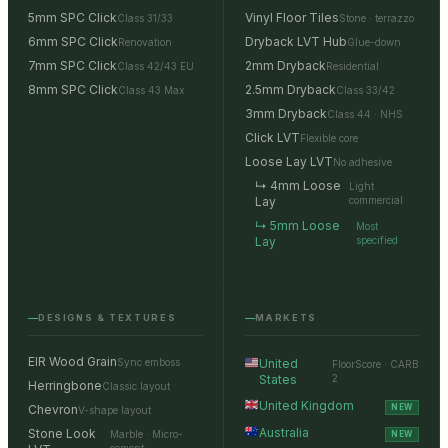
5mm SPC Click
Vinyl Floor Tiles
Class 31/33
Stone · terrazzo
6mm SPC Click
Dryback LVT Hub
Renovation
Glue-down
7mm SPC Click
2mm Dryback
Class 42/43 EU
Residential
8mm SPC Click
2.5mm Dryback
Class 43 Max
Class 33/42
3mm Dryback
Class 44 · NHS
Click LVT
Flexible core
Loose Lay LVT
No adhesive
↳ 4mm Loose
Light
Lay
commercial
↳ 5mm Loose
Most
Lay
specified
DESIGNS & TEXTURES
MARKETS
EIR Wood Grain
Sync emboss
United
FloorScore · CARB
States
2
Herringbone
Classic layout
United Kingdom
Chevron
NEW
V-shape layout
Australia
Stone Look
Marble · Micro-
NEW