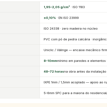
1,95–2,05 g/cm³
· ISO 1183
≤0,10%
· EN ISO 23999
ISO 24338 · zero madeira no núcleo
PVC com pó de pedra calcária · inorgânic
Uniclic / Välinge — encaixe mecânico fir
8–10mm
mínimo em paredes e elementos 
48–72 horas
na obra antes da instalação
IXPE 1mm / 1,5mm acoplado — apoio ao ru
5–6mm SPC para a maioria do residencial