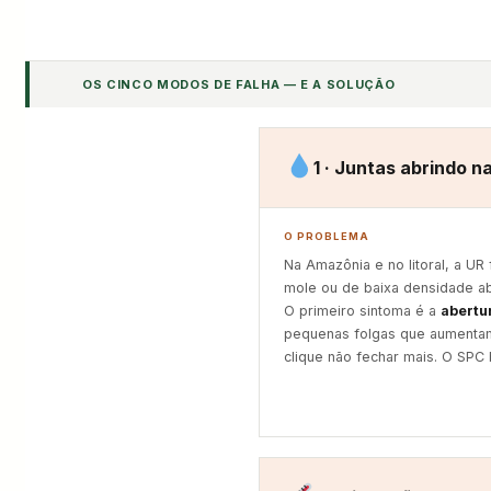
OS CINCO MODOS DE FALHA — E A SOLUÇÃO
1 · Juntas abrindo n
O PROBLEMA
Na Amazônia e no litoral, a UR 
mole ou de baixa densidade a
O primeiro sintoma é a
abertur
pequenas folgas que aumenta
clique não fechar mais. O SPC b