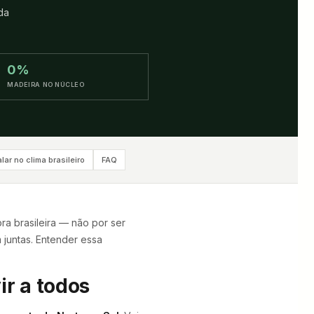
da
0%
MADEIRA NO NÚCLEO
alar no clima brasileiro
FAQ
a brasileira — não por ser
juntas. Entender essa
ir a todos