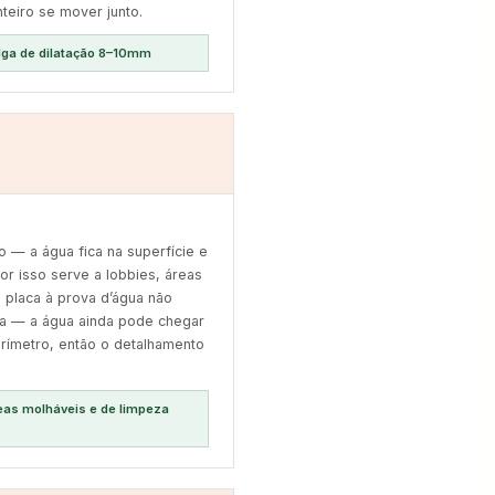
nteiro se mover junto.
olga de dilatação 8–10mm
 — a água fica na superfície e
or isso serve a lobbies, áreas
:
placa à prova d’água não
gua — a água ainda pode chegar
erímetro, então o detalhamento
reas molháveis e de limpeza