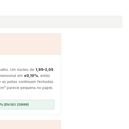
balho. Um núcleo de
1,95–2,05
imensional em
≤0,10%
, então
as juntas continuam fechadas.
/cm³ parece pequena no papel,
10% (EN ISO 23999)