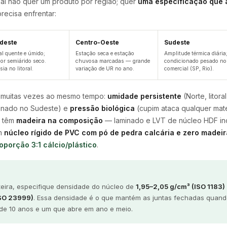
nal não quer um produto por região; quer
uma especificação que 
recisa enfrentar:
deste
Centro-Oeste
Sudeste
al quente e úmido;
Estação seca e estação
Amplitude térmica diária;
ior semiárido seco.
chuvosa marcadas — grande
condicionado pesado no
ia no litoral.
variação de UR no ano.
comercial (SP, Rio).
, muitas vezes ao mesmo tempo:
umidade persistente
(Norte, litora
ionado no Sudeste) e
pressão biológica
(cupim ataca qualquer mate
e têm
madeira na composição
— laminado e LVT de núcleo HDF inc
um
núcleo rígido de PVC com pó de pedra calcária e zero madeir
oporção 3:1 cálcio/plástico
.
nteira, especifique densidade do núcleo de
1,95–2,05 g/cm³ (ISO 1183)
ISO 23999)
. Essa densidade é o que mantém as juntas fechadas quando
 de 10 anos e um que abre em ano e meio.