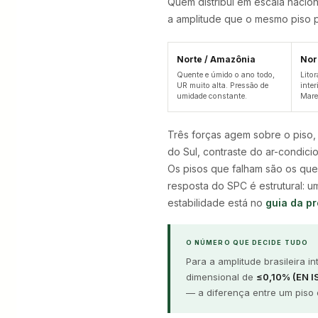
Quem distribui em escala nacio
a amplitude que o mesmo piso p
Norte / Amazônia
Nor
Quente e úmido o ano todo,
Litor
UR muito alta. Pressão de
inter
umidade constante.
Mares
Três forças agem sobre o piso
do Sul, contraste do ar-condic
Os pisos que falham são os qu
resposta do SPC é estrutural: 
estabilidade está no
guia da pr
O NÚMERO QUE DECIDE TUDO
Para a amplitude brasileira i
dimensional de
≤0,10% (EN 
— a diferença entre um piso