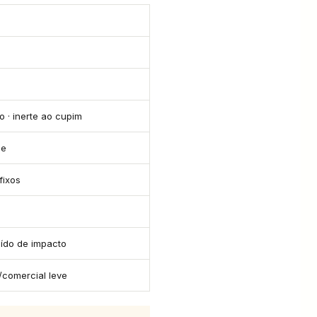
o · inerte ao cupim
me
fixos
ído de impacto
/comercial leve