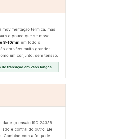
xa movimentação térmica, mas
para o pouco que se move.
de 8–10mm
em todo o
ição em vãos muito grandes —
como um conjunto, sem tensão.
s de transição em vãos longos
idade (o ensaio ISO 24338
lado e contrai do outro. Ele
rio. Combine com a folga de