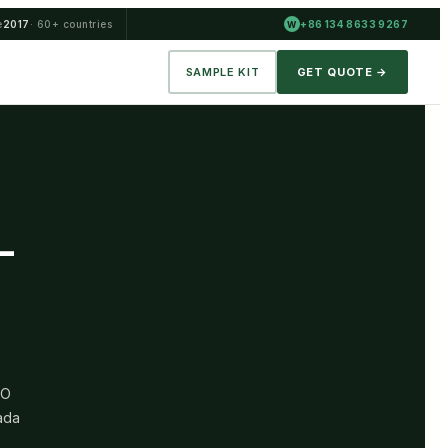
e
2017
· 60+ countries
+86 134 8633 9267
W
SAMPLE KIT
GET QUOTE →
—
 O
ada