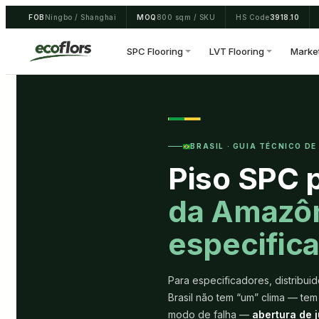
Skip
FOB
Ningbo / Shanghai
MOQ
800 sqm / SKU
HS Code
3918.10
to
content
SPC Flooring
LVT Flooring
Marke
BRASIL · GUIA TÉCNICO DE
Piso SPC p
da Amazôn
especific
Para especificadores, distribu
Brasil não tem “um” clima — tem
modo de falha —
abertura de 