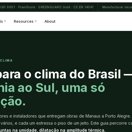
ISO 9001 · FloorScore · GREENGUARD Gold · CE EN 14041
Manufacturer sinc
ts
Resources
About
 CLIMA
ara o clima do Brasil 
ia ao Sul, uma só
ação.
idores e instaladores que entregam obras de Manaus a Porto Alegre.
 vários, e cada um estressa o piso de um jeito. Este guia percorre c
juntas na umidade, dilatação na amplitude térmica,