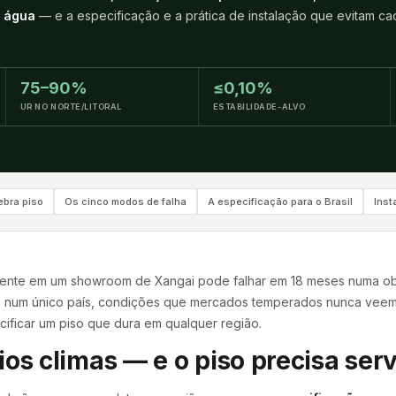
à água
— e a especificação e a prática de instalação que evitam ca
75–90%
≤0,10%
UR NO NORTE/LITORAL
ESTABILIDADE-ALVO
ebra piso
Os cinco modos de falha
A especificação para o Brasil
Inst
mente em um showroom de Xangai pode falhar em 18 meses numa obr
e, num único país, condições que mercados temperados nunca veem 
cificar um piso que dura em qualquer região.
ios climas — e o piso precisa serv