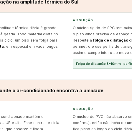
ração na amplitude térmica do Sul
A SOLUÇÃO
plitude térmica diária é grande
O núcleo rígido de SPC tem bai
té geada. Todo material dilata no
o piso ainda precisa de espaço 
após ciclo, um piso sem folga para
Respeite a
folga de dilatação 
ta
, em especial em vãos longos.
perímetro e use perfis de trans
assim o campo inteiro se move 
Folga de dilatação 8–10mm · perfi
 onde o ar-condicionado encontra a umidade
A SOLUÇÃO
r-condicionado mantém o
O núcleo de PVC não absorve um
a UR é alta. Esse contraste cicla
confirma), então não incha de um 
ial que absorve e libera
fica plano ao longo do ciclo diá