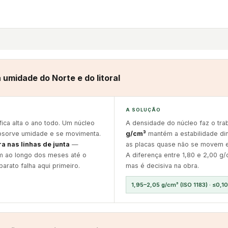
a umidade do Norte e do litoral
A SOLUÇÃO
fica alta o ano todo. Um núcleo
A densidade do núcleo faz o tra
bsorve umidade e se movimenta.
g/cm³
mantém a estabilidade d
a nas linhas de junta
—
as placas quase não se movem e 
m ao longo dos meses até o
A diferença entre 1,80 e 2,00 g
arato falha aqui primeiro.
mas é decisiva na obra.
1,95–2,05 g/cm³ (ISO 1183) · ≤0,