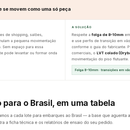
ue se movem como uma só peça
A SOLUÇÃO
es de shopping, salões,
Respeite a
folga de 8–10mm
em 
umulam a pequena movimentação
e use perfis de transição em vã
o. Sem espaço para essa
conforme o guia do fabricante. P
te pode levantar ou formar onda
comerciais, o
LVT colado (Dryb
movimentação do piso flutuante.
Folga 8–10mm · transições em vão
 para o Brasil, em uma tabela
amos a cada lote para embarques ao Brasil — a base que aguenta a 
ra a ficha técnica e os relatórios de ensaio do seu pedido.