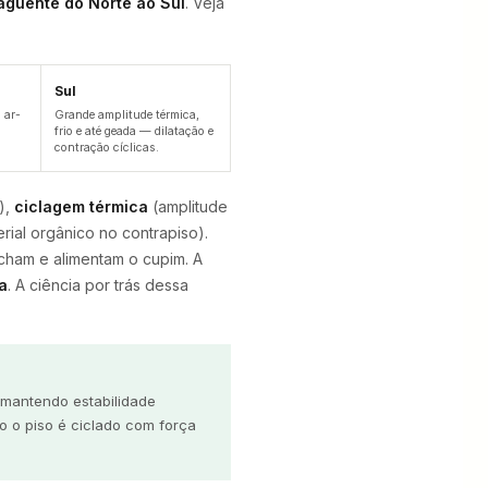
aguente do Norte ao Sul
. Veja
Sul
 ar-
Grande amplitude térmica,
frio e até geada — dilatação e
contração cíclicas.
l),
ciclagem térmica
(amplitude
rial orgânico no contrapiso).
ham e alimentam o cupim. A
a
. A ciência por trás dessa
mantendo estabilidade
 o piso é ciclado com força