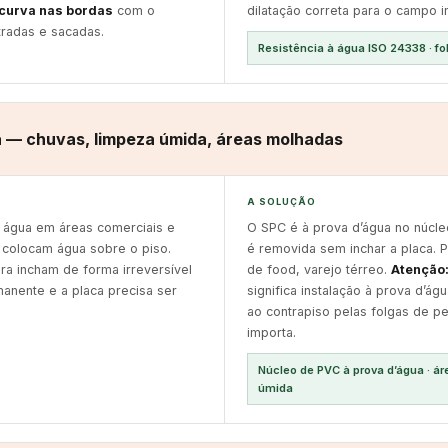
curva nas bordas
com o
dilatação correta para o campo i
radas e sacadas.
Resistência à água ISO 24338 · f
a — chuvas, limpeza úmida, áreas molhadas
A SOLUÇÃO
 água em áreas comerciais e
O SPC é à prova d’água no núcleo
 colocam água sobre o piso.
é removida sem inchar a placa. P
a incham de forma irreversível
de food, varejo térreo.
Atenção
anente e a placa precisa ser
significa instalação à prova d’á
ao contrapiso pelas folgas de p
importa.
Núcleo de PVC à prova d’água · á
úmida