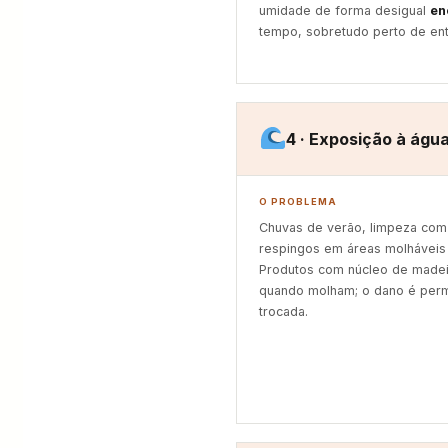
umidade de forma desigual
en
tempo, sobretudo perto de ent
4 · Exposição à águ
O PROBLEMA
Chuvas de verão, limpeza com
respingos em áreas molháveis
Produtos com núcleo de madeir
quando molham; o dano é perm
trocada.