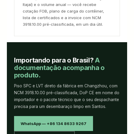
Itajaí) e o volume anual — você recebe
cotação FOB, plano de carga do contêiner,
lista de certificados e a invoice com NCM
3918.10.00 pré-classificada, em um dia útil.
Importando para o Brasil?
A
documentação acompanha o
produto.
Piso SPC e LVT direto da fábrica em Changzhou, com
NCM 3918.10.00 pré-classificada, DoP CE em nome do
importador e o pacote técnico que o seu despachante
precisa para um desembaraço limpo em Santos.
WhatsApp — +86 134 8633 9267