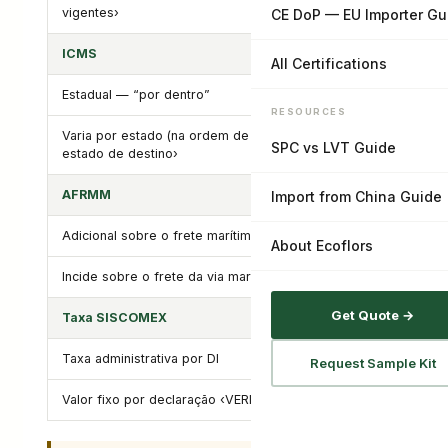
vigentes›
CE DoP — EU Importer Gu
ICMS
All Certifications
Estadual — “por dentro”
RESOURCES
Varia por estado (na ordem de 17–20%) ‹VERIFICAR
SPC vs LVT Guide
estado de destino›
AFRMM
Import from China Guide
Adicional sobre o frete marítimo
About Ecoflors
Incide sobre o frete da via marítima ‹VERIFICAR›
Get Quote →
Taxa SISCOMEX
Taxa administrativa por DI
Request Sample Kit
Valor fixo por declaração ‹VERIFICAR›