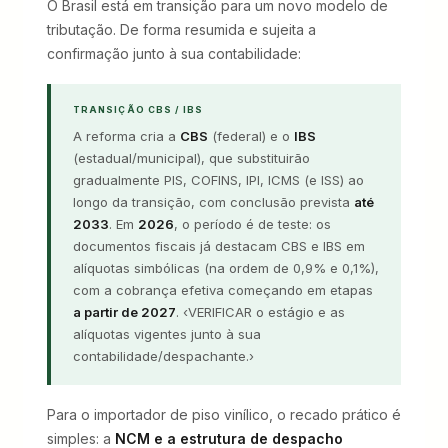
O Brasil está em transição para um novo modelo de
tributação. De forma resumida e sujeita a
confirmação junto à sua contabilidade:
TRANSIÇÃO CBS / IBS
A reforma cria a
CBS
(federal) e o
IBS
(estadual/municipal), que substituirão
gradualmente PIS, COFINS, IPI, ICMS (e ISS) ao
longo da transição, com conclusão prevista
até
2033
. Em
2026
, o período é de teste: os
documentos fiscais já destacam CBS e IBS em
alíquotas simbólicas (na ordem de 0,9% e 0,1%),
com a cobrança efetiva começando em etapas
a partir de 2027
. ‹VERIFICAR o estágio e as
alíquotas vigentes junto à sua
contabilidade/despachante.›
Para o importador de piso vinílico, o recado prático é
simples: a
NCM e a estrutura de despacho