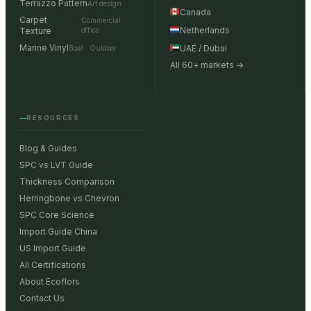
Terrazzo Pattern
Art design
Canada
Carpet
Commercial
Netherlands
Texture
office
Marine Vinyl
UAE / Dubai
Boat · Outdoor
All 60+ markets →
RESOURCES
Blog & Guides
SPC vs LVT Guide
Thickness Comparison
Herringbone vs Chevron
SPC Core Science
Import Guide China
US Import Guide
All Certifications
About Ecoflors
Contact Us