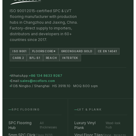
ISO 9001:2015-certified SPC & LVT
flooring manufacturer with production
hubs in Changzhou and Jiaxing, China.
Factory-direct supply to importers,
distributors and developers in 60+
countries since 2017.
ISO 9001
FLOORSCORE®
GREENGUARD GOLD
CE EN 14041
CARB 2
BFL-S1
REACH
INTERTEK
WhatsApp:
+86 134 8633 9267
Email:
sales@ecoflors.com
FOB Ningbo / Shanghai · HS 3918.10 · MOQ 800 sqm
SPC FLOORING
LVT & PLANK
SPC Flooring
Luxury Vinyl
All
Wood-look
Hub
thicknesses
Plank
hub
5mm SPC Click
Vinyl Floor Tiles
Class 31/33
Stone · terrazzo