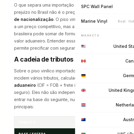
O que separa uma importação lucrativa de um
SPC Wall Panel
prejuízo no Brasil não é o preço FOB — é o
custo
de nacionalização
. O piso vinílico chega pela China
Marine Vinyl
Boat · Ou
a um preço competitivo, mas a carga tributária
brasileira pode somar de forma relevante sobre o
MARKETS
valor aduaneiro. Entender essa cadeia é o que
United St
permite precificar com segurança.
A cadeia de tributos na importação
Can
Sobre o piso vinílico importado (NCM 3918.10.00)
Germ
incidem vários tributos, calculados sobre o
valor
aduaneiro
(CIF = FOB + frete internacional +
United Kin
seguro). Eles não são independentes: cada um pode
entrar na base do seguinte, num efeito cascata. Os
Netherl
principais:
Austr
TRIBUTO