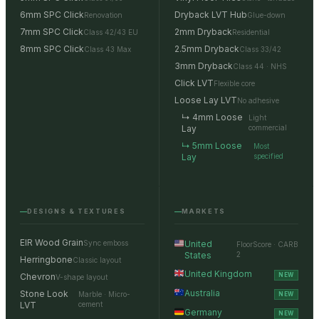
6mm SPC Click
Dryback LVT Hub
Renovation
Glue-down
7mm SPC Click
2mm Dryback
Class 42/43 EU
Residential
8mm SPC Click
2.5mm Dryback
Class 43 Max
Class 33/42
3mm Dryback
Class 44 · NHS
Click LVT
Flexible core
Loose Lay LVT
No adhesive
↳ 4mm Loose
Light
Lay
commercial
↳ 5mm Loose
Most
Lay
specified
DESIGNS & TEXTURES
MARKETS
EIR Wood Grain
Sync emboss
United
FloorScore · CARB
States
2
Herringbone
Classic layout
United Kingdom
Chevron
NEW
V-shape layout
Australia
Stone Look
Marble · Micro-
NEW
LVT
cement
Germany
NEW