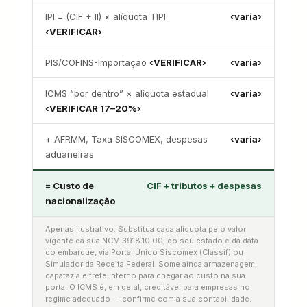
IPI = (CIF + II) × alíquota TIPI
‹varia›
‹VERIFICAR›
PIS/COFINS-Importação
‹VERIFICAR›
‹varia›
ICMS “por dentro” × alíquota estadual
‹varia›
‹VERIFICAR 17–20%›
+ AFRMM, Taxa SISCOMEX, despesas
‹varia›
aduaneiras
= Custo de
CIF + tributos + despesas
nacionalização
Apenas ilustrativo. Substitua cada alíquota pelo valor
vigente da sua NCM 3918.10.00, do seu estado e da data
do embarque, via Portal Único Siscomex (Classif) ou
Simulador da Receita Federal. Some ainda armazenagem,
capatazia e frete interno para chegar ao custo na sua
porta. O ICMS é, em geral, creditável para empresas no
regime adequado — confirme com a sua contabilidade.