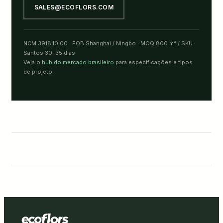
SALES@ECOFLORS.COM
NCM 3918.10.00 · FOB Shanghai / Ningbo · MOQ 800 m² / SKU ·
Santos 30–35 dias
Veja o
hub do mercado brasileiro
para especificações e tipos
de projeto.