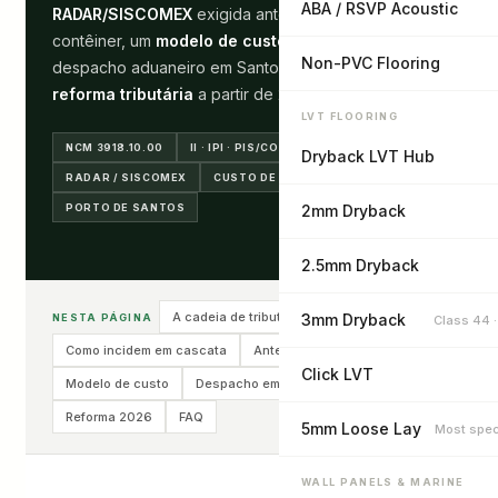
ABA / RSVP Acoustic
RADAR/SISCOMEX
exigida antes do primeiro
contêiner, um
modelo de custo
passo a passo, o
Non-PVC Flooring
despacho aduaneiro em Santos e o que muda com a
reforma tributária
a partir de 2026.
LVT FLOORING
NCM 3918.10.00
II · IPI · PIS/COFINS · ICMS
Dryback LVT Hub
RADAR / SISCOMEX
CUSTO DE NACIONALIZAÇÃO
PORTO DE SANTOS
2mm Dryback
2.5mm Dryback
A cadeia de tributos
3mm Dryback
NESTA PÁGINA
Class 44 
Como incidem em cascata
Antes do primeiro contêiner
Click LVT
Modelo de custo
Despacho em Santos
Reforma 2026
FAQ
5mm Loose Lay
Most spec
WALL PANELS & MARINE