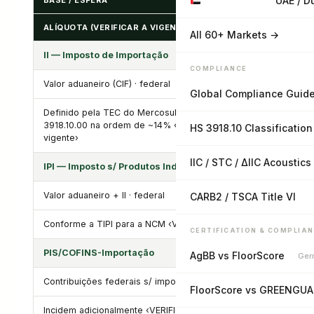
UAE / D
BASE / ESFERA
ALÍQUOTA (VERIFICAR A VIGENTE)
All 60+ Markets →
II — Imposto de Importação
COMPLIANCE
Valor aduaneiro (CIF) · federal
Global Compliance Guid
Definido pela TEC do Mercosul por NCM — para
3918.10.00 na ordem de ~14% ‹VERIFICAR TEC
HS 3918.10 Classification
vigente›
IIC / STC / ΔIIC Acoustics
IPI — Imposto s/ Produtos Industrializados
Valor aduaneiro + II · federal
CARB2 / TSCA Title VI
Conforme a TIPI para a NCM ‹VERIFICAR›
CERTIFICATION & COMPLIA
PIS/COFINS-Importação
AgBB vs FloorScore
Ger
Contribuições federais s/ importação
FloorScore vs GREENGU
Incidem adicionalmente ‹VERIFICAR alíquotas