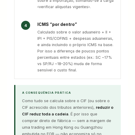
sobre a importação, somando-se à carga
‹verificar alíquotas vigentes›.
ICMS “por dentro”
4
Calculado sobre o valor aduaneiro + II +
IPI + PIS/COFINS + despesas aduaneiras,
e ainda incluindo o próprio ICMS na base.
Por isso a diferença de poucos pontos
percentuais entre estados (ex.: SC ~17%
vs SP/RJ ~18–20%) muda de forma
sensível o custo final.
A CONSEQUÊNCIA PRÁTICA
Como tudo se calcula sobre o CIF (ou sobre o
CIF acrescido dos tributos anteriores),
reduzir o
CIF reduz toda a cadeia
. É por isso que
comprar direto de fábrica — sem a margem de
uma trading em Hong Kong ou Guangzhou
embutida no FOB — não economiza só no